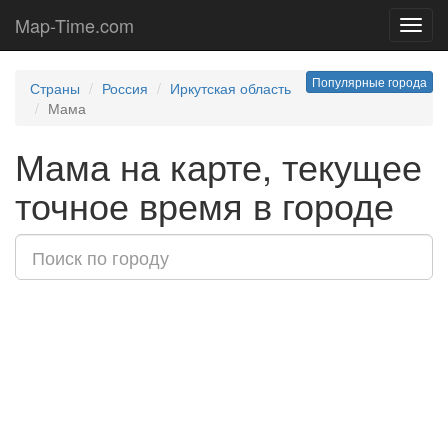
Map-Time.com
Toggl
navig
Популярные города
Страны
Россия
Иркутская область
Мама
Мама на карте, текущее
точное время в городе