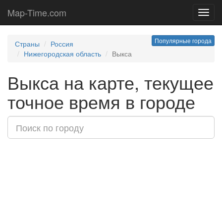
Map-Time.com
Toggl
navig
Популярные города
Страны
Россия
Нижегородская область
Выкса
Выкса на карте, текущее
точное время в городе