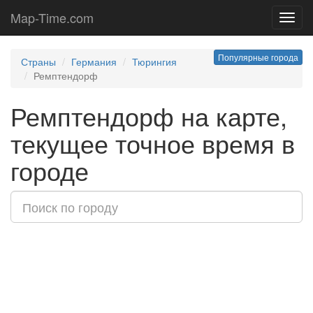
Map-Time.com
Toggl
navig
Популярные города
Страны
Германия
Тюрингия
Ремптендорф
Ремптендорф на карте,
текущее точное время в
городе