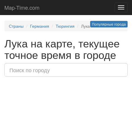
Map-Time.com
Toggl
navig
Популярные города
Страны
Германия
Тюрингия
Лука
Лука на карте, текущее
точное время в городе