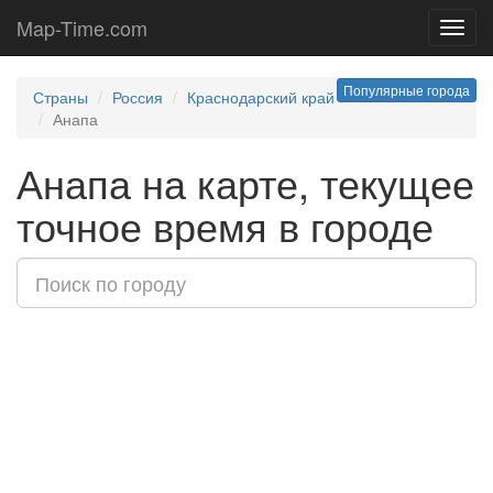
Map-Time.com
Toggl
navig
Популярные города
Страны
Россия
Краснодарский край
Анапа
Анапа на карте, текущее
точное время в городе