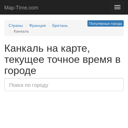
Map-Time.com
Toggl
navig
Популярные города
Страны
Франция
Бретань
Канкаль
Канкаль на карте,
текущее точное время в
городе