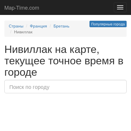
Map-Time.com
Toggl
navig
Популярные города
Страны
Франция
Бретань
Нивиллак
Нивиллак на карте,
текущее точное время в
городе