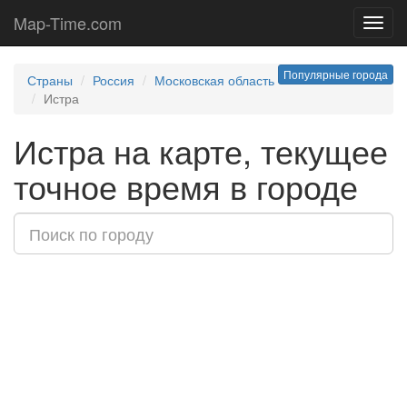
Map-Time.com
Toggl
navig
Популярные города
Страны
Россия
Московская область
Истра
Истра на карте, текущее
точное время в городе