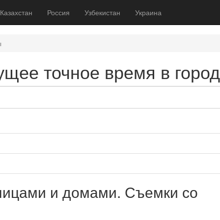
Казахстан
Россия
Узбекистан
Украина
ы
ущее точное время в горо
лицами и домами. Съемки со