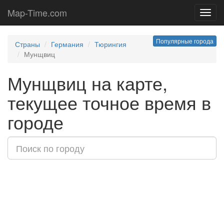
Map-Time.com
Toggl
navig
Популярные города
Страны
Германия
Тюрингия
Мунщвиц
Мунщвиц на карте,
текущее точное время в
городе