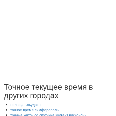
Точное текущее время в
других городах
польща г.льудвин
точное время симферополь
точные карты со спутника колгейт висконсин