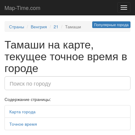
Map-Time.com
Toggl
navig
Популярные города
Страны
Венгрия
21
Тамаши
Тамаши на карте,
текущее точное время в
городе
Содержание страницы:
Карта города
Точное время