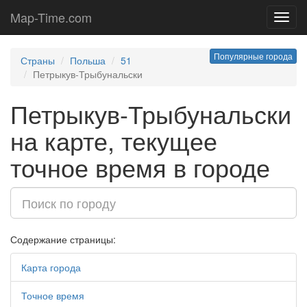
Map-Time.com
Toggl
navig
Популярные города
Страны
Польша
51
Петрыкув-Трыбунальски
Петрыкув-Трыбунальски
на карте, текущее
точное время в городе
Содержание страницы:
Карта города
Точное время